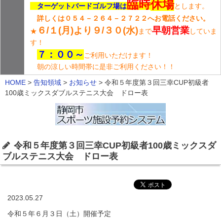
臨時
休場
ターゲットバードゴルフ場は
とします。
詳しくは０５４－２６４－２７２２へお電話ください。
６/１(月)より９/３０(水)
早朝営業
★
まで
していま
す！
７：００～
ご利用いただけます！
朝の涼しい時間帯に是非ご利用ください！！
HOME
>
告知領域
>
お知らせ
>
令和５年度第３回三幸CUP初級者
100歳ミックスダブルステニス大会 ドロー表
令和５年度第３回三幸CUP初級者100歳ミックスダ
ブルステニス大会 ドロー表
2023.05.27
令和５年６月３日（土）開催予定