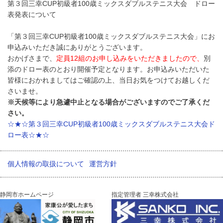
第３回三幸CUP初級者100歳ミックスダブルステニス大会 ドロー
表発表について
「第３回三幸CUP初級者100歳ミックスダブルステニス大会」にお
申込みいただき誠にありがとうございます。
おかげさまで、
定員12組のお申し込みをいただきましたので、
別
添のドロー表のとおり開催予定となります。お申込みいただいた
皆様におかれましてはご確認の上、当日お気をつけてお越しくだ
さいませ。
※天候等により急遽中止となる場合がございますのでご了承くだ
さい。
☆★☆第３回三幸CUP初級者100歳ミックスダブルステニス大会ド
ロー表☆★☆
個人情報の取扱について
運営方針
静岡市ホームページ
指定管理者 三幸株式会社