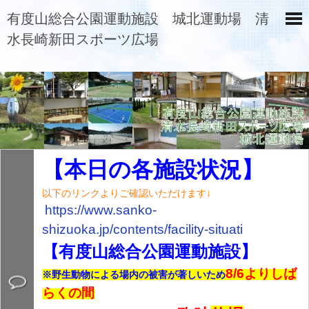
有度山総合公園運動施設 城北運動場 清
水長崎新田スポーツ広場
【本日の各施設状況】
以下のリンクよりご確認いただけます↓
https://www.sanko-
shizuoka.jp/contents/
facility-situati
【有度山総合公園運動施設】
8/6よりしば
※野生動物による場内の被害が著しいため
らくの間