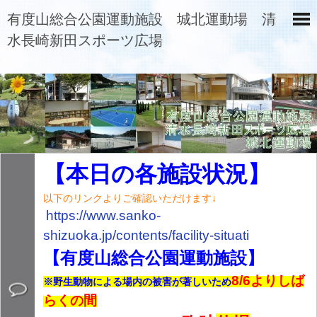
有度山総合公園運動施設 城北運動場 清
水長崎新田スポーツ広場
【本日の各施設状況】
以下のリンクよりご確認いただけます↓
https://www.sanko-
shizuoka.jp/contents/
facility-situati
【有度山総合公園運動施設】
8/6よりしば
※野生動物による場内の被害が著しいため
らくの間