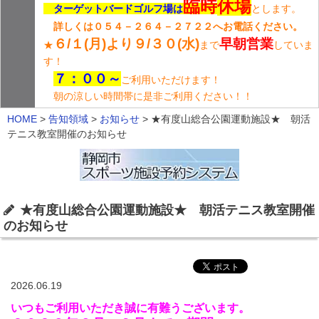
臨時
休場
ターゲットバードゴルフ場は
とします。
詳しくは０５４－２６４－２７２２へお電話ください。
６/１(月)より９/３０(水)
早朝営業
★
まで
していま
す！
７：００～
ご利用いただけます！
朝の涼しい時間帯に是非ご利用ください！！
HOME
>
告知領域
>
お知らせ
>
★有度山総合公園運動施設★ 朝活
テニス教室開催のお知らせ
★有度山総合公園運動施設★ 朝活テニス教室開催
のお知らせ
2026.06.19
いつもご利用いただき誠に有難うございます。