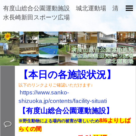
有度山総合公園運動施設 城北運動場 清
水長崎新田スポーツ広場
【本日の各施設状況】
以下のリンクよりご確認いただけます↓
https://www.sanko-
shizuoka.jp/contents/
facility-situati
【有度山総合公園運動施設】
8/6よりしば
※野生動物による場内の被害が著しいため
らくの間