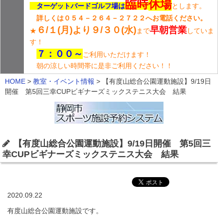
臨時
休場
ターゲットバードゴルフ場は
とします。
詳しくは０５４－２６４－２７２２へお電話ください。
６/１(月)より９/３０(水)
早朝営業
★
まで
していま
す！
７：００～
ご利用いただけます！
朝の涼しい時間帯に是非ご利用ください！！
HOME
>
教室・イベント情報
>
【有度山総合公園運動施設】9/19日
開催 第5回三幸CUPビギナーズミックステニス大会 結果
【有度山総合公園運動施設】9/19日開催 第5回三
幸CUPビギナーズミックステニス大会 結果
2020.09.22
有度山総合公園運動施設です。