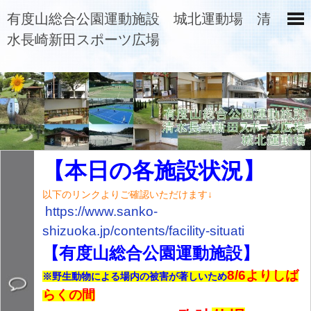
有度山総合公園運動施設 城北運動場 清
水長崎新田スポーツ広場
【本日の各施設状況】
以下のリンクよりご確認いただけます↓
https://www.sanko-
shizuoka.jp/contents/
facility-situati
【有度山総合公園運動施設】
8/6よりしば
※野生動物による場内の被害が著しいため
らくの間