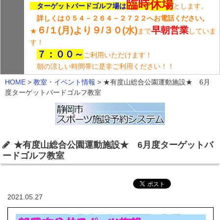
臨時
休場
ターゲットバードゴルフ場は
とします。
詳しくは０５４－２６４－２７２２へお電話ください。
６/１(月)より９/３０(水)
早朝営業
★
まで
していま
す！
７：００～
ご利用いただけます！
朝の涼しい時間帯に是非ご利用ください！！
HOME
>
教室・イベント情報
>
★有度山総合公園運動施設★ 6月
度ターゲットバードゴルフ教室
★有度山総合公園運動施設★ 6月度ターゲットバ
ードゴルフ教室
2021.05.27