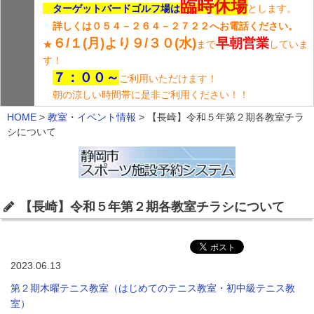
臨時
休場
ターゲットバードゴルフ場は
とします。
詳しくは０５４－２６４－２７２２へお電話ください。
６/１(月)より９/３０(水)
早朝営業
★
まで
していま
す！
７：００～
ご利用いただけます！
朝の涼しい時間帯に是非ご利用ください！！
HOME
>
教室・イベント情報
>
【長崎】令和５年第２期各教室チラ
シについて
【長崎】令和５年第２期各教室チラシについて
2023.06.13
第２期木曜テニス教室（はじめてのテニス教室・初中級テニス教
室）