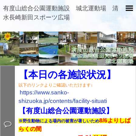
有度山総合公園運動施設 城北運動場 清
水長崎新田スポーツ広場
【本日の各施設状況】
以下のリンクよりご確認いただけます↓
https://www.sanko-
shizuoka.jp/contents/
facility-situati
【有度山総合公園運動施設】
8/6よりしば
※野生動物による場内の被害が著しいため
らくの間