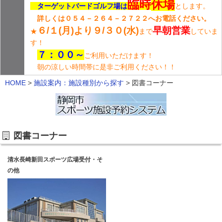
臨時
休場
ターゲットバードゴルフ場は
とします。
詳しくは０５４－２６４－２７２２へお電話ください。
６/１(月)より９/３０(水)
早朝営業
★
まで
していま
す！
７：００～
ご利用いただけます！
朝の涼しい時間帯に是非ご利用ください！！
HOME
>
施設案内：施設種別から探す
>
図書コーナー
図書コーナー
清水長崎新田スポーツ広場受付・そ
の他