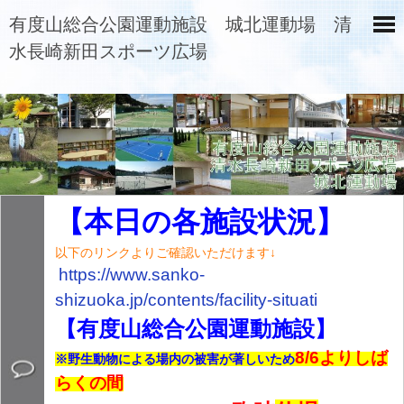
有度山総合公園運動施設 城北運動場 清
水長崎新田スポーツ広場
【本日の各施設状況】
以下のリンクよりご確認いただけます↓
https://www.sanko-
shizuoka.jp/contents/
facility-situati
【有度山総合公園運動施設】
8/6よりしば
※野生動物による場内の被害が著しいため
らくの間