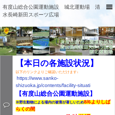
有度山総合公園運動施設 城北運動場 清
水長崎新田スポーツ広場
【本日の各施設状況】
以下のリンクよりご確認いただけます↓
https://www.sanko-
shizuoka.jp/contents/
facility-situati
【有度山総合公園運動施設】
8/6よりしば
※野生動物による場内の被害が著しいため
らくの間