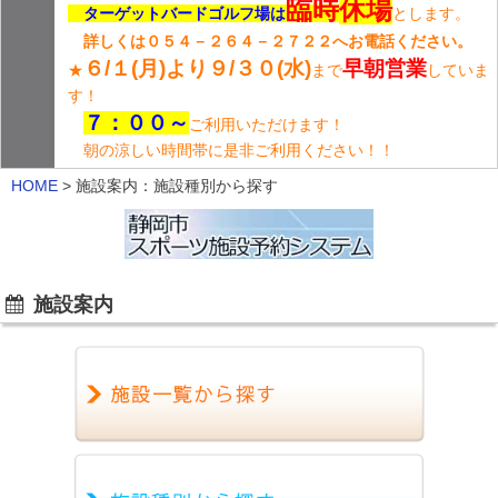
臨時
休場
ターゲットバードゴルフ場は
とします。
詳しくは０５４－２６４－２７２２へお電話ください。
６/１(月)より９/３０(水)
早朝営業
★
まで
していま
す！
７：００～
ご利用いただけます！
朝の涼しい時間帯に是非ご利用ください！！
HOME
>
施設案内：施設種別から探す
施設案内