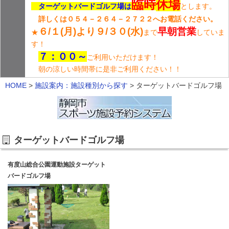
臨時
休場
ターゲットバードゴルフ場は
とします。
詳しくは０５４－２６４－２７２２へお電話ください。
６/１(月)より９/３０(水)
早朝営業
★
まで
していま
す！
７：００～
ご利用いただけます！
朝の涼しい時間帯に是非ご利用ください！！
HOME
>
施設案内：施設種別から探す
>
ターゲットバードゴルフ場
ターゲットバードゴルフ場
有度山総合公園運動施設ターゲット
バードゴルフ場