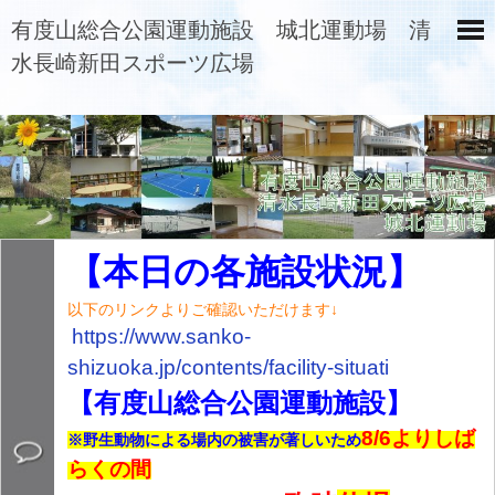
有度山総合公園運動施設 城北運動場 清
水長崎新田スポーツ広場
【本日の各施設状況】
以下のリンクよりご確認いただけます↓
https://www.sanko-
shizuoka.jp/contents/
facility-situati
【有度山総合公園運動施設】
8/6よりしば
※野生動物による場内の被害が著しいため
らくの間