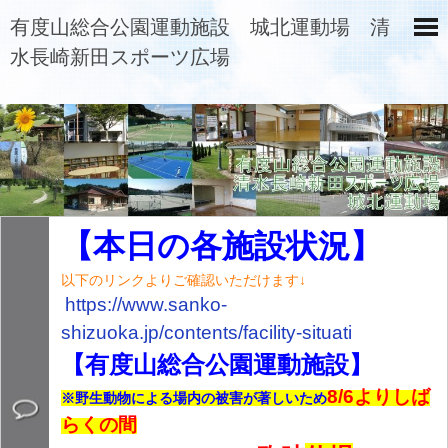
有度山総合公園運動施設 城北運動場 清
水長崎新田スポーツ広場
【本日の各施設状況】
以下のリンクよりご確認いただけます↓
https://www.sanko-
shizuoka.jp/contents/
facility-situati
【有度山総合公園運動施設】
8/6よりしば
※野生動物による場内の被害が著しいため
らくの間