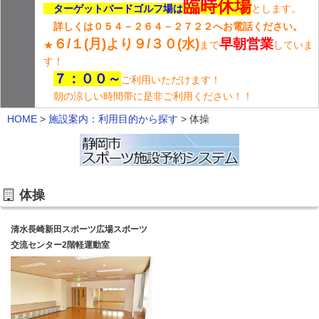
臨時
休場
ターゲットバードゴルフ場は
とします。
詳しくは０５４－２６４－２７２２へお電話ください。
６/１(月)より９/３０(水)
早朝営業
★
まで
していま
す！
７：００～
ご利用いただけます！
朝の涼しい時間帯に是非ご利用ください！！
HOME
>
施設案内：利用目的から探す
>
体操
体操
清水長崎新田スポーツ広場スポーツ
交流センター2階軽運動室